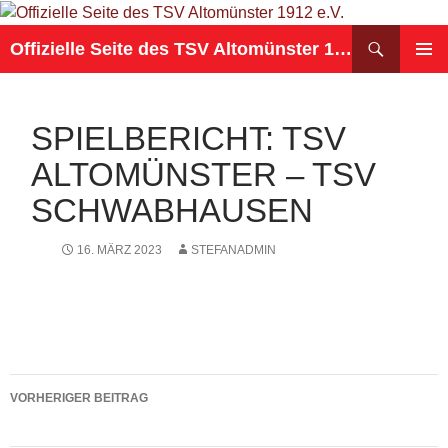
Suchen
Offizielle Seite des TSV Altomünster 1912 e.V.
ZUM
PRIMÄR
INHALT
MENÜ
SPRINGEN
SPIELBERICHT: TSV
ALTOMÜNSTER – TSV
SCHWABHAUSEN
16. MÄRZ 2023
STEFANADMIN
Beitragsnavigation
VORHERIGER BEITRAG
Spielbericht: TSV Arnbach – TSV Altomünster