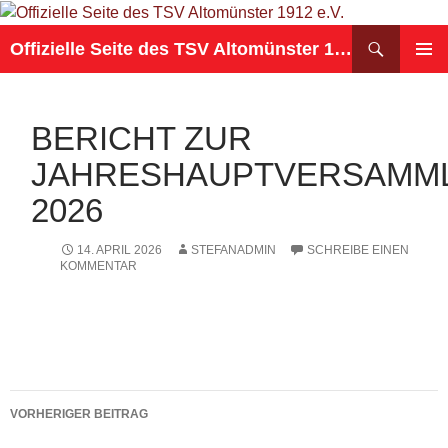
Suchen
Offizielle Seite des TSV Altomünster 1912 e.V.
ZUM
PRIMÄR
INHALT
MENÜ
SPRINGEN
BERICHT ZUR
JAHRESHAUPTVERSAMM
2026
14. APRIL 2026
STEFANADMIN
SCHREIBE EINEN
KOMMENTAR
Beitragsnavigation
VORHERIGER BEITRAG
Jahreshauptversammlung 13.03.2026