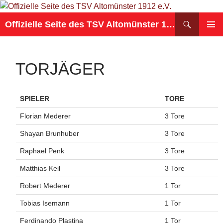
Suchen
Offizielle Seite des TSV Altomünster 1912 e.V.
ZUM
PRIMÄR
INHALT
MENÜ
SPRINGEN
TORJÄGER
SPIELER
TORE
Florian Mederer
3 Tore
Shayan Brunhuber
3 Tore
Raphael Penk
3 Tore
Matthias Keil
3 Tore
Robert Mederer
1 Tor
Tobias Isemann
1 Tor
Ferdinando Plastina
1 Tor