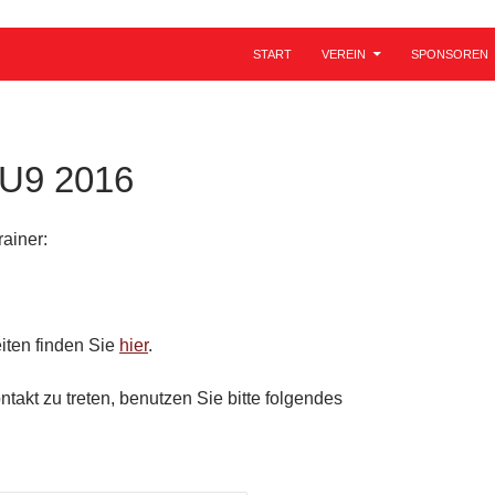
ZUM INHALT SPRINGEN
START
VEREIN
SPONSOREN
U9 2016
ainer:
eiten finden Sie
hier
.
takt zu treten, benutzen Sie bitte folgendes