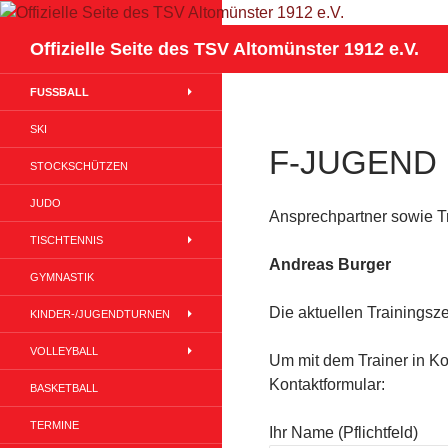
Suchen
Offizielle Seite des TSV Altomünster 1912 e.V.
FUSSBALL
SKI
F-JUGEND 
STOCKSCHÜTZEN
JUDO
Ansprechpartner sowie Tr
TISCHTENNIS
Andreas Burger
GYMNASTIK
Die aktuellen Trainingsz
KINDER-/JUGENDTURNEN
VOLLEYBALL
Um mit dem Trainer in Kon
Kontaktformular:
BASKETBALL
TERMINE
Ihr Name (Pflichtfeld)