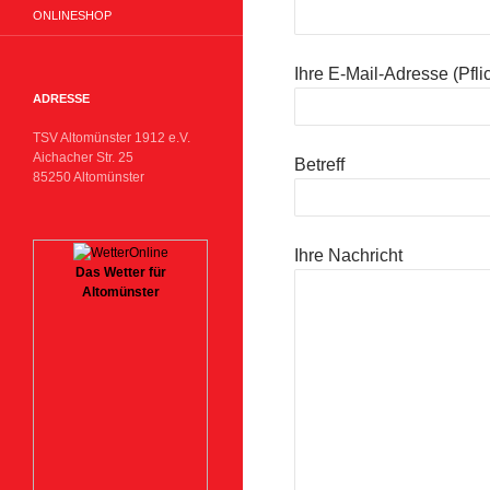
ONLINESHOP
Ihre E-Mail-Adresse (Pflic
ADRESSE
TSV Altomünster 1912 e.V.
Aichacher Str. 25
Betreff
85250 Altomünster
Ihre Nachricht
Das Wetter für
Altomünster