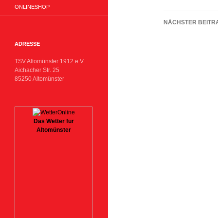
ONLINESHOP
NÄCHSTER BEITR
Spielbericht: T
ADRESSE
TSV Altomünster 1912 e.V.
Aichacher Str. 25
85250 Altomünster
Das Wetter für
Altomünster