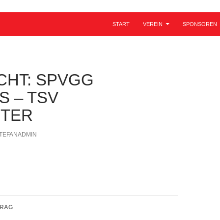
ZUM INHALT SPRINGEN
START
VEREIN
SPONSOREN
CHT: SPVGG
 – TSV
TER
TEFANADMIN
navigation
TRAG
SV Altomünster – TSV Schwabhausen