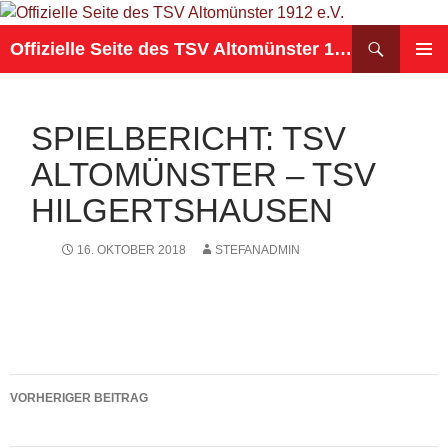
Suchen
Offizielle Seite des TSV Altomünster 1912 e.V.
ZUM
PRIMÄR
INHALT
MENÜ
SPRINGEN
SPIELBERICHT: TSV
ALTOMÜNSTER – TSV
HILGERTSHAUSEN
16. OKTOBER 2018
STEFANADMIN
Beitragsnavigation
VORHERIGER BEITRAG
Spielbericht: SV Türk Dachau – TSV Altomünster