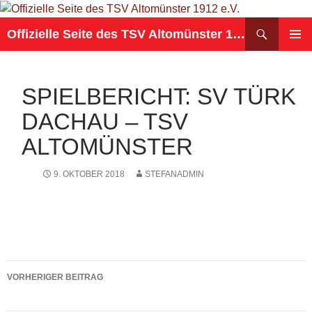
Suchen
Offizielle Seite des TSV Altomünster 1912 e.V.
ZUM
PRIMÄR
INHALT
MENÜ
SPRINGEN
SPIELBERICHT: SV TÜRK
DACHAU – TSV
ALTOMÜNSTER
9. OKTOBER 2018
STEFANADMIN
Beitragsnavigation
VORHERIGER BEITRAG
Spielbericht: SV Weichs – TSV Altomünster