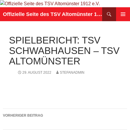
Suchen
Offizielle Seite des TSV Altomünster 1912 e.V.
ZUM
PRIMÄR
INHALT
MENÜ
SPRINGEN
SPIELBERICHT: TSV
SCHWABHAUSEN – TSV
ALTOMÜNSTER
29. AUGUST 2022
STEFANADMIN
Beitragsnavigation
VORHERIGER BEITRAG
Spielbericht: TSV Altomünster – TSV Arnbach