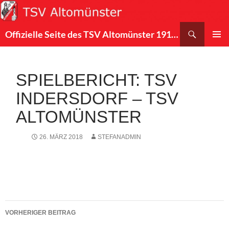
Suchen
Offizielle Seite des TSV Altomünster 1912 e.V.
ZUM
PRIMÄR
INHALT
MENÜ
SPRINGEN
SPIELBERICHT: TSV
INDERSDORF – TSV
ALTOMÜNSTER
26. MÄRZ 2018
STEFANADMIN
Beitragsnavigation
VORHERIGER BEITRAG
Spielbericht: FT München Gern – TSV Altomünster