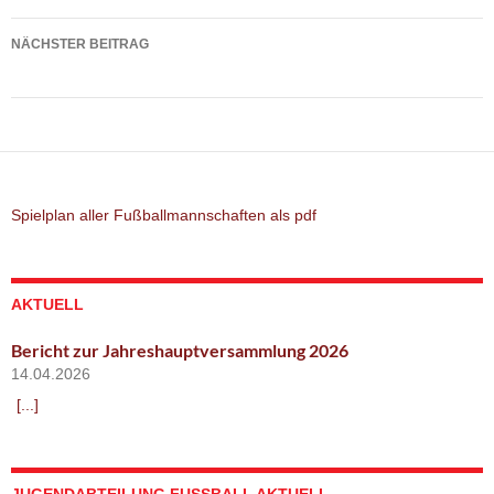
NÄCHSTER BEITRAG
Spielbericht: TSV Altomünster – SC Inhauser Moos
Spielplan aller Fußballmannschaften als pdf
AKTUELL
Bericht zur Jahreshauptversammlung 2026
14.04.2026
[...]
JUGENDABTEILUNG FUSSBALL AKTUELL