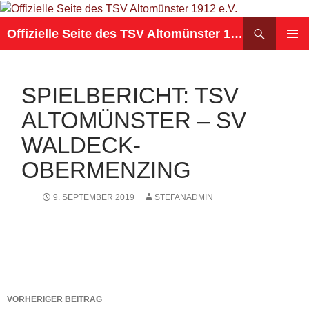
Suchen
Offizielle Seite des TSV Altomünster 1912 e.V.
ZUM
PRIMÄR
INHALT
MENÜ
SPRINGEN
SPIELBERICHT: TSV
ALTOMÜNSTER – SV
WALDECK-
OBERMENZING
9. SEPTEMBER 2019
STEFANADMIN
Beitragsnavigation
VORHERIGER BEITRAG