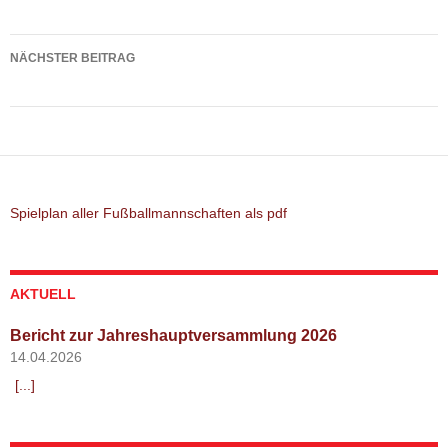
Spielbericht: SV Niederroth – TSV Altomünster
NÄCHSTER BEITRAG
Spielbericht: TSV Altomünster – SV Untermenzing
Spielplan aller Fußballmannschaften als pdf
AKTUELL
Bericht zur Jahreshauptversammlung 2026
14.04.2026
[...]