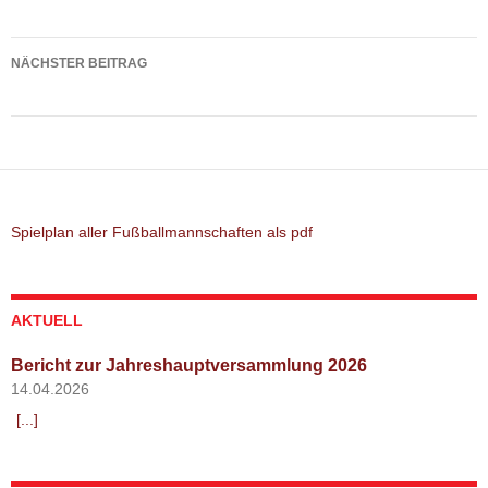
Spielbericht: SV Haimhausen – SG Altomünster / Pipinsried II
NÄCHSTER BEITRAG
Jahreshauptversammlung am 08.03.2024 im Sportheim
Spielplan aller Fußballmannschaften als pdf
AKTUELL
Bericht zur Jahreshauptversammlung 2026
14.04.2026
[...]