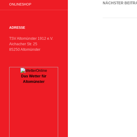
NÄCHSTER BEITR
ONLINESHOP
Spielbericht: T
ADRESSE
TSV Altomünster 1912 e.V.
Aichacher Str. 25
85250 Altomünster
Das Wetter für
Altomünster