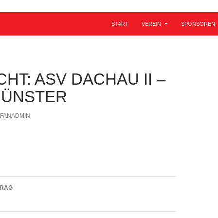
ZUM INHALT SPRINGEN
START
VEREIN
SPONSOREN
HT: ASV DACHAU II –
MÜNSTER
EFANADMIN
navigation
TRAG
TSV Altomünster – TSV Moosach-Hartmannshofen