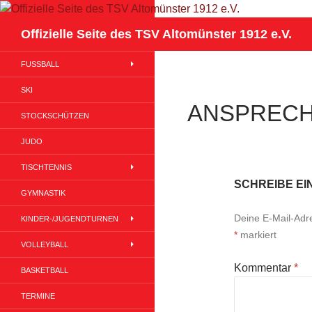
Suchen
Offizielle Seite des TSV Altomünster 1912 e.V.
FUSSBALL
SKI
ANSPREC
STOCKSCHÜTZEN
JUDO
TISCHTENNIS
SCHREIBE E
GYMNASTIK
Deine E-Mail-Adres
KINDER-/JUGENDTURNEN
*
markiert
VOLLEYBALL
Kommentar
*
BASKETBALL
TERMINE