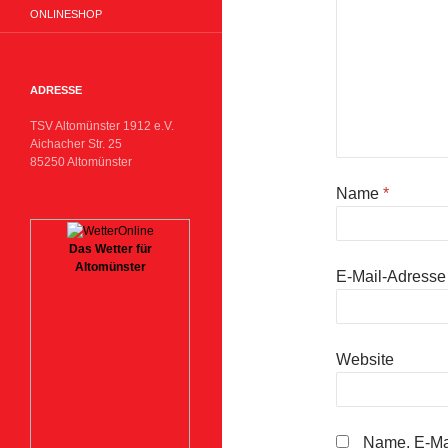
ONLINESHOP
ADRESSE
TSV Altomünster 1912 e.V.
Aichacher Str. 25
85250 Altomünster
Name
*
Das Wetter für
Altomünster
E-Mail-Adress
Website
Name, E-Mai