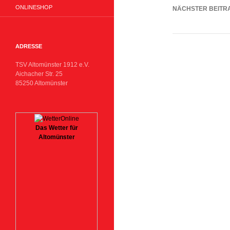
ONLINESHOP
NÄCHSTER BEITR
Vorbereitungsp
ADRESSE
TSV Altomünster 1912 e.V.
Aichacher Str. 25
85250 Altomünster
Das Wetter für
Altomünster