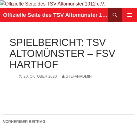
Suchen
Offizielle Seite des TSV Altomünster 1912 e.V.
ZUM
PRIMÄR
INHALT
MENÜ
SPRINGEN
SPIELBERICHT: TSV
ALTOMÜNSTER – FSV
HARTHOF
20. OKTOBER 2020
STEFANADMIN
Beitragsnavigation
VORHERIGER BEITRAG
Schutz- und Hygienekonzept für die Sporthalle an der Grund-
und Mittelschule Altomünster