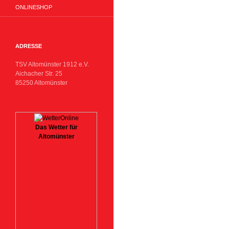
ONLINESHOP
ADRESSE
TSV Altomünster 1912 e.V.
Aichacher Str. 25
85250 Altomünster
Das Wetter für
Altomünster