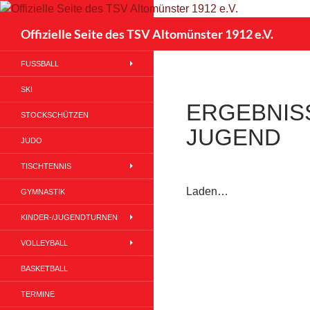
Suchen
Offizielle Seite des TSV Altomünster 1912 e.V.
FUSSBALL
SKI
ERGEBNISS
STOCKSCHÜTZEN
JUGEND
JUDO
TISCHTENNIS
Laden…
GYMNASTIK
KINDER-/JUGENDTURNEN
VOLLEYBALL
BASKETBALL
TERMINE