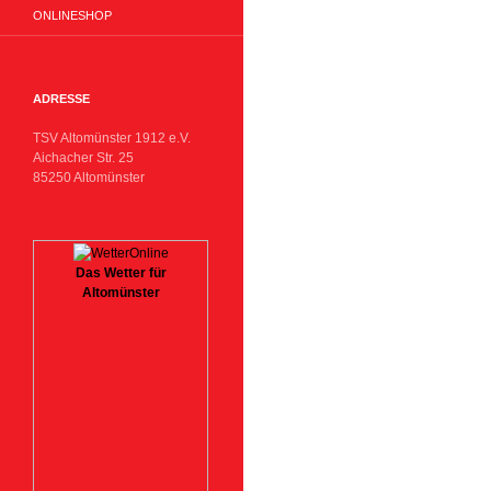
ONLINESHOP
ADRESSE
TSV Altomünster 1912 e.V.
Aichacher Str. 25
85250 Altomünster
Das Wetter für
Altomünster