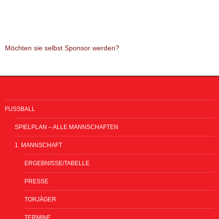
Möchten sie selbst Sponsor werden?
FUSSBALL
SPIELPLAN – ALLE MANNSCHAFTEN
1. MANNSCHAFT
ERGEBNISSE/TABELLE
PRESSE
TORJÄGER
TERMINE